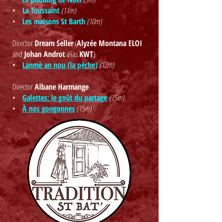
•
La Toussaint
(11m)
•
Les maisons St Barth
(10m)
Director
Dream Seller
(
Alyzée Montana ELOI
and
Johan Androt
alias
KWT
)
•
Lanmè an nou (la pêche)
(12m)
Director
Albane Harmange
•
Galettes: le goût du partage
(15m)
•
À nos gongonnes
(15m)