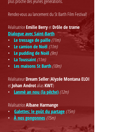
plus proche des jeunes générations.
Rendez-vous au lancement du St Barth Film Festival!
​Réalisatrice
Emilie Berry
et
Drôle de trame
Dialogue avec Saint-Barth
•
Le tressage de paille
(11m)
•
Le camion de Noël
(11m)
•
Le pudding de Noël
(9m)
•
La Toussaint
(11m)
•
Les maisons St Barth
(10m)
Réalisateur
Dream Seller
(
Alyzée Montana ELOI
et
Johan Androt
alias
KWT
)
•
Lanmè an nou (la pêche)
(12m)
Réalisatrice
Albane Harmange
•
Galettes: le goût du partage
(15m)
•
À nos gongonnes
(15m)