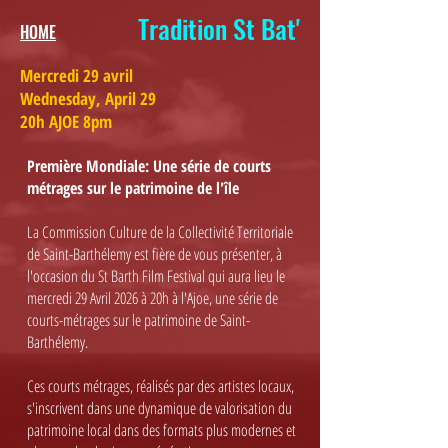
Tradition St Bat'
HOME
Mercredi 29 avril
Wednesday, April 29
20h AJOE 8pm​
Première Mondiale: Une série de courts
métrages sur le patrimoine de l'île
La Commission Culture de la Collectivité Territoriale
de Saint-Barthélemy est fière de vous présenter, à
l'occasion du St Barth Film Festival qui aura lieu le
mercredi 29 Avril 2026 à 20h à l'Ajoe, une série de
courts-métrages sur le patrimoine de Saint-
Barthélemy.
Ces courts métrages, réalisés par des artistes locaux,
s'inscrivent dans une dynamique de valorisation du
patrimoine local dans des formats plus modernes et