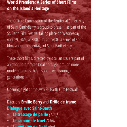
World Premiere: A Series of Short Films
on the Island's Heritage
The Culture Commission of the Territorial Collectivity
of Saint Barthélemy is proud to present, as part of the
St. Barth Film Festival taking place on Wednesday,
April 29, 2026, at 8:00 p.m. at L'AJOE, a series of short
films about the heritage of Saint Barthélemy.
These short films, directed by local artists, are part of
an effort to promote local heritage through more
modern formats that resonate with younger
generations.
Opening night at the 29th St. Barth Film Festival!
​Directors
Emilie Berry
and
Drôle de trame
Dialogue avec Saint-Barth
•
Le tressage de paille
(11m)
•
Le camion de Noël
(11m)
•
Le pudding de Noël
(9m)