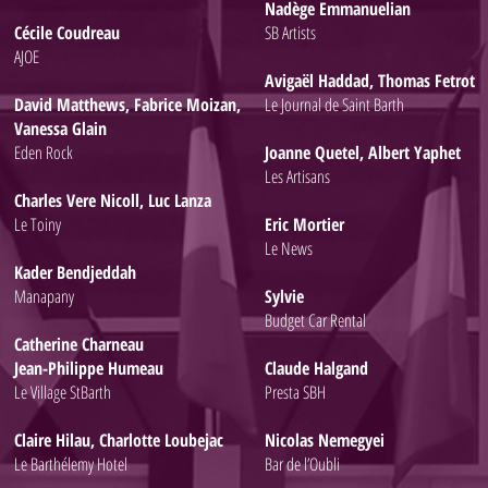
Nadège Emmanuelian
Cécile Coudreau
SB Artists
AJOE
Avigaël Haddad, Thomas Fetrot
David Matthews, Fabrice Moizan,
Le Journal de Saint Barth
Vanessa Glain
Eden Rock
Joanne Quetel, Albert Yaphet
Les Artisans
Charles Vere Nicoll, Luc Lanza
Le Toiny
Eric Mortier
Le News
Kader Bendjeddah
Manapany
Sylvie
Budget Car Rental
Catherine Charneau
Jean-Philippe Humeau
Claude Halgand
Le Village StBarth
Presta SBH
Claire Hilau, Charlotte Loubejac
Nicolas Nemegyei
Le Barthélemy Hotel
Bar de l’Oubli