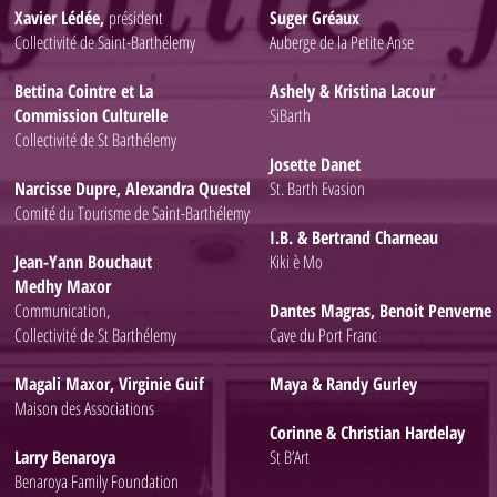
Xavier Lédée,
président
Suger Gréaux
Collectivité de Saint-Barthélemy
Auberge de la Petite Anse
Bettina Cointre et La
Ashely & Kristina Lacour
Commission Culturelle
SiBarth
Collectivité de St Barthélemy
Josette Danet
Narcisse Dupre, Alexandra Questel
St. Barth Evasion
Comité du Tourisme de Saint-Barthélemy
I.B. & Bertrand Charneau
Jean-Yann Bouchaut
Kiki è Mo
Medhy Maxor
Communication,
Dantes Magras, Benoit Penverne
Collectivité de St Barthélemy
Cave du Port Franc
Magali Maxor, Virginie Guif
Maya & Randy Gurley
Maison des Associations
Corinne & Christian Hardelay
Larry Benaroya
St B’Art
Benaroya Family Foundation