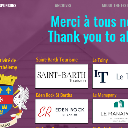
SPONSORS
ARCHIVES
ABOUT THE FEST
Merci à tous n
Thank you to al
tivité de
rthélemy