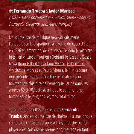
de
Fernando Trueba
&
Javier Mariscal
(2022 / 1:43 / documentaire musical animé / Anglais,
Portugais, Espagnol, sous-titres français)
Un journaliste de musique new-yorkais mène
l’enquête sur la disparition, à la veille du coup d'État
en 1976 en Argentine, de Francisco Tenório Jr, pianiste
brésilien virtuose. Tout en célébrant le jazz et la Bossa
Nova (
João Gilberto
,
Caetano Veloso
,
Gilberto Gil
,
Vinicius de Moraes
et
Paulo Moura
, le film capture
une période éphémère de liberté créatrice, à un
tournant de l’histoire de l'Amérique Latine dans les
années 60 et 70, juste avant que le continent ne
tombe sous le joug des régimes totalitaires.
Talent multi-facettes que celui de
Fernando
Trueba
. Ancien journaliste de cinéma, il a une longue
carrière de cinéaste puisque « They shot the piano
player » est son dix-neuvième long-métrage en tant