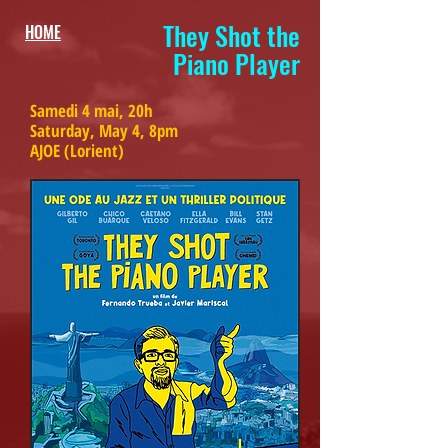
They Shot the
HOME
Piano Player
Samedi 4 mai, 20h
Saturday, May 4, 8pm
AJOE (Lorient)