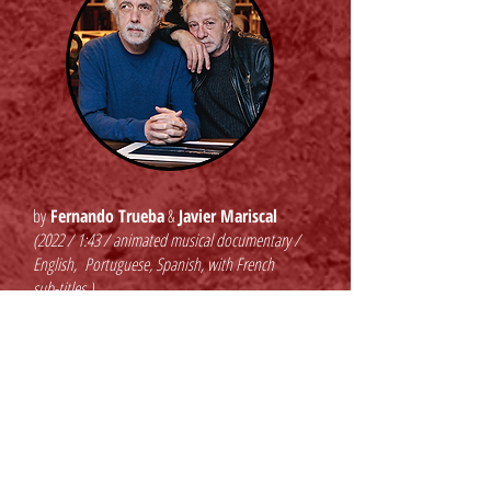
by
Fernando Trueba
&
Javier Mariscal
(2022 / 1:43 / animated musical documentary /
English, Portuguese, Spanish, with French
sub-titles.)
A music journalist from New York City embarks on an
adventure to discover the reason for the
disappearance of a young Brazilian piano virtuoso,
Francisco Tenório Jr, after a coup d’état in Argentina in
1976. Celebrating jazz and Bossa Nova, and music
by
João Gilberto
,
Caetano Veloso
,
Gilberto Gil
,
Vinicius
de Moraes
and
Paulo Moura
, the film captures an