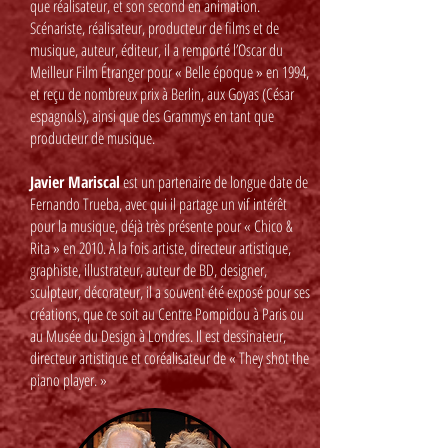
que réalisateur, et son second en animation.
Scénariste, réalisateur, producteur de films et de
musique, auteur, éditeur, il a remporté l’Oscar du
Meilleur Film Étranger pour « Belle époque » en 1994,
et reçu de nombreux prix à Berlin, aux Goyas (César
espagnols), ainsi que des Grammys en tant que
producteur de musique.
Javier Mariscal
est un partenaire de longue date de
Fernando Trueba, avec qui il partage un vif intérêt
pour la musique, déjà très présente pour « Chico &
Rita » en 2010. À la fois artiste, directeur artistique,
graphiste, illustrateur, auteur de BD, designer,
sculpteur, décorateur, il a souvent été exposé pour ses
créations, que ce soit au Centre Pompidou à Paris ou
au Musée du Design à Londres. Il est dessinateur,
directeur artistique et coréalisateur de « They shot the
piano player. »