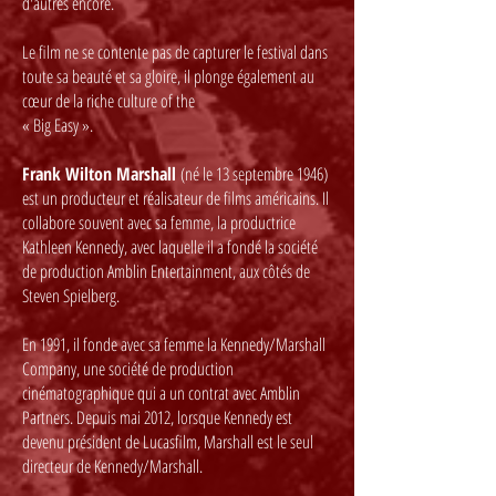
d'autres encore.
Le film ne se contente pas de capturer le festival dans
toute sa beauté et sa gloire, il plonge également au
cœur de la riche culture of the
« Big Easy ».
Frank Wilton Marshall
(né le 13 septembre 1946)
est un producteur et réalisateur de films américains. Il
collabore souvent avec sa femme, la productrice
Kathleen Kennedy, avec laquelle il a fondé la société
de production Amblin Entertainment, aux côtés de
Steven Spielberg.
En 1991, il fonde avec sa femme la Kennedy/Marshall
Company, une société de production
cinématographique qui a un contrat avec Amblin
Partners. Depuis mai 2012, lorsque Kennedy est
devenu président de Lucasfilm, Marshall est le seul
directeur de Kennedy/Marshall.