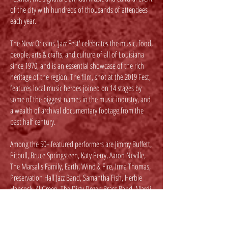
of the city with hundreds of thousands of attendees
each year.
The New Orleans 'Jazz Fest' celebrates the music, food,
people, arts & crafts, and culture of all of Louisiana
since 1970, and is an essential showcase of the rich
heritage of the region. The film, shot at the 2019 Fest,
features local music heroes joined on 14 stages by
some of the biggest names in the music industry, and
a wealth of archival documentary footage from the
past half century.
Among the 50+ featured performers are Jimmy Buffett,
Pitbull, Bruce Springsteen, Katy Perry, Aaron Neville,
The Marsalis Family, Earth, Wind & Fire, Irma Thomas,
Preservation Hall Jazz Band, Samantha Fish, Herbie
Hancock, Al Green, The Dirty Dozen Brass Band, Mardi
Gras Indians, Dwayne Dopsie and the Zydeco
Hellraisers, Tom Jones, Gary Clark, Jr., and many
others.