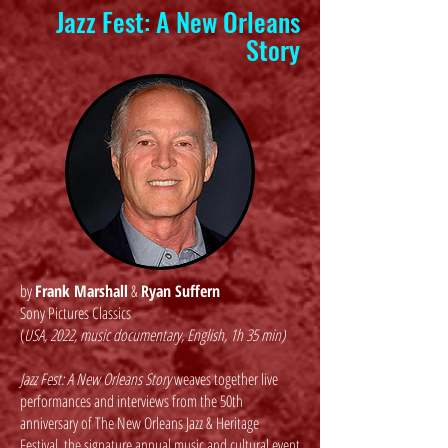
Jazz Fest: A New Orleans
Story
by
Frank Marshall
&
Ryan Suffern
Sony Pictures Classics
(
USA, 2022, music documentary, English, 1h 35 min)
Jazz Fest: A New Orleans Story
weaves together live
performances and interviews from the 50th
anniversary of The New Orleans Jazz & Heritage
Festival, the signature annual music and cultural event