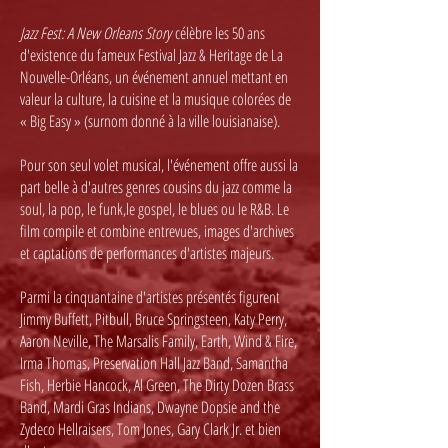
Jazz Fest: A New Orleans Story
célèbre les 50 ans
d'existence du fameux Festival Jazz & Heritage de La
Nouvelle-Orléans, un événement annuel mettant en
valeur la culture, la cuisine et la musique colorées de
« Big Easy » (surnom donné à la ville louisianaise).
Pour son seul volet musical, l'événement offre aussi la
part belle à d'autres genres cousins du jazz comme la
soul, la pop, le funk,le gospel, le blues ou le R&B. Le
film compile et combine entrevues, images d'archives
et captations de performances d'artistes majeurs.
Parmi la cinquantaine d'artistes présentés figurent
Jimmy Buffett, Pitbull, Bruce Springsteen, Katy Perry,
Aaron Neville, The Marsalis Family, Earth, Wind & Fire,
Irma Thomas, Preservation Hall Jazz Band, Samantha
Fish, Herbie Hancock, Al Green, The Dirty Dozen Brass
Band, Mardi Gras Indians, Dwayne Dopsie and the
Zydeco Hellraisers, Tom Jones, Gary Clark Jr. et bien