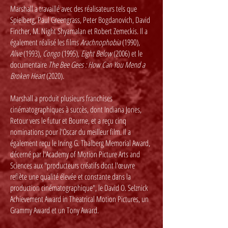
Marshall a travaillé avec des réalisateurs tels que
Spielberg, Paul Greengrass, Peter Bogdanovich, David
Fincher, M. Night Shyamalan et Robert Zemeckis. Il a
également réalisé les films
Arachnophobia
(1990),
Alive
(1993),
Congo
(1995),
Eight Below
(2006) et le
documentaire
The Bee Gees : How Can You Mend a
Broken Heart
(2020).
Marshall a produit plusieurs franchises
cinématographiques à succès, dont Indiana Jones,
Retour vers le futur et Bourne, et a reçu cinq
nominations pour l'Oscar du meilleur film. Il a
également reçu le Irving G. Thalberg Memorial Award,
décerné par l'Academy of Motion Picture Arts and
Sciences aux "producteurs créatifs dont l'œuvre
reflète une qualité élevée et constante dans la
production cinématographique", le David O. Selznick
Achievement Award in Theatrical Motion Pictures, un
Grammy Award et un Tony Award.